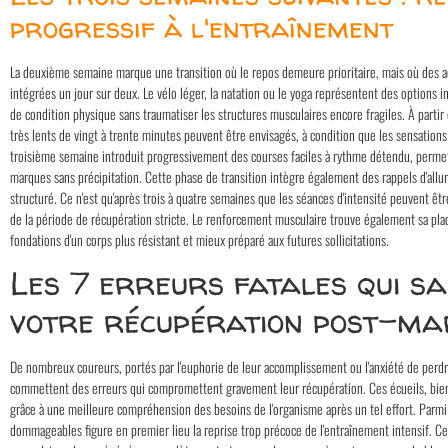
progressif à l'entraînement
La deuxième semaine marque une transition où le repos demeure prioritaire, mais où des ac
intégrées un jour sur deux. Le vélo léger, la natation ou le yoga représentent des options
de condition physique sans traumatiser les structures musculaires encore fragiles. À partir 
très lents de vingt à trente minutes peuvent être envisagés, à condition que les sensations 
troisième semaine introduit progressivement des courses faciles à rythme détendu, permet
marques sans précipitation. Cette phase de transition intègre également des rappels d'allu
structuré. Ce n'est qu'après trois à quatre semaines que les séances d'intensité peuvent être
de la période de récupération stricte. Le renforcement musculaire trouve également sa plac
fondations d'un corps plus résistant et mieux préparé aux futures sollicitations.
Les 7 erreurs fatales qui s
votre récupération post-m
De nombreux coureurs, portés par l'euphorie de leur accomplissement ou l'anxiété de perdr
commettent des erreurs qui compromettent gravement leur récupération. Ces écueils, bien
grâce à une meilleure compréhension des besoins de l'organisme après un tel effort. Parmi 
dommageables figure en premier lieu la reprise trop précoce de l'entraînement intensif. Ce