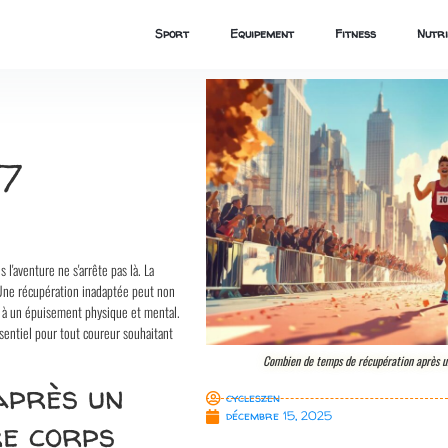
Sport
Equipement
Fitness
Nutri
 7
l'aventure ne s'arrête pas là. La
 Une récupération inadaptée peut non
 à un épuisement physique et mental.
sentiel pour tout coureur souhaitant
Combien de temps de récupération après un
après un
cycleszen
décembre 15, 2025
e corps