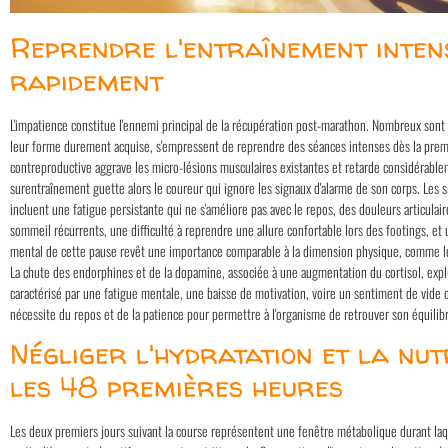
Reprendre l'entraînement inten
rapidement
L'impatience constitue l'ennemi principal de la récupération post-marathon. Nombreux sont 
leur forme durement acquise, s'empressent de reprendre des séances intenses dès la pre
contreproductive aggrave les micro-lésions musculaires existantes et retarde considérable
surentraînement guette alors le coureur qui ignore les signaux d'alarme de son corps. Les 
incluent une fatigue persistante qui ne s'améliore pas avec le repos, des douleurs articulair
sommeil récurrents, une difficulté à reprendre une allure confortable lors des footings, et u
mental de cette pause revêt une importance comparable à la dimension physique, comme l
La chute des endorphines et de la dopamine, associée à une augmentation du cortisol, ex
caractérisé par une fatigue mentale, une baisse de motivation, voire un sentiment de vide o
nécessite du repos et de la patience pour permettre à l'organisme de retrouver son équilib
Négliger l'hydratation et la nut
les 48 premières heures
Les deux premiers jours suivant la course représentent une fenêtre métabolique durant la