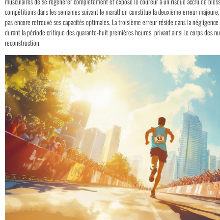
musculaires de se régénérer complètement et expose le coureur à un risque accru de blessu
compétitions dans les semaines suivant le marathon constitue la deuxième erreur majeure, c
pas encore retrouvé ses capacités optimales. La troisième erreur réside dans la négligence d
durant la période critique des quarante-huit premières heures, privant ainsi le corps des nu
reconstruction.