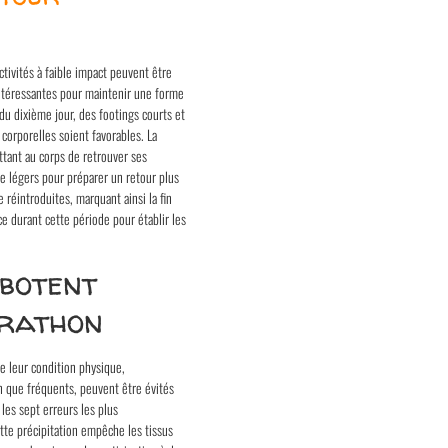
tivités à faible impact peuvent être
 intéressantes pour maintenir une forme
du dixième jour, des footings courts et
corporelles soient favorables. La
tant au corps de retrouver ses
re légers pour préparer un retour plus
 réintroduites, marquant ainsi la fin
e durant cette période pour établir les
abotent
arathon
e leur condition physique,
 que fréquents, peuvent être évités
les sept erreurs les plus
tte précipitation empêche les tissus