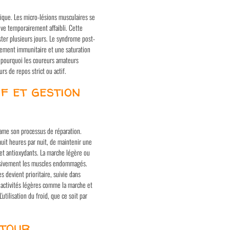
ique. Les micro-lésions musculaires se
uve temporairement affaibli. Cette
ter plusieurs jours. Le syndrome post-
ement immunitaire et une saturation
e pourquoi les coureurs amateurs
rs de repos strict ou actif.
f et gestion
tame son processus de réparation.
huit heures par nuit, de maintenir une
et antioxydants. La marche légère ou
essivement les muscles endommagés.
s devient prioritaire, suivie dans
s activités légères comme la marche et
'utilisation du froid, que ce soit par
etour