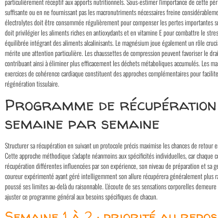
particulièrement réceptif aux apports nutritionnels. Sous-estimer l'importance de cette pé
suffisante ou en ne fournissant pas les macronutriments nécessaires freine considérablemen
électrolytes doit être consommée régulièrement pour compenser les pertes importantes sub
doit privilégier les aliments riches en antioxydants et en vitamine E pour combattre le stres
équilibrée intégrant des aliments alcalinisants. Le magnésium joue également un rôle cruci
mérite une attention particulière. Les chaussettes de compression peuvent favoriser le drai
contribuant ainsi à éliminer plus efficacement les déchets métaboliques accumulés. Les mas
exercices de cohérence cardiaque constituent des approches complémentaires pour faciliter
régénération tissulaire.
Programme de récupération 
semaine par semaine
Structurer sa récupération en suivant un protocole précis maximise les chances de retour
Cette approche méthodique s'adapte néanmoins aux spécificités individuelles, car chaque 
récupération différentes influencées par son expérience, son niveau de préparation et sa ges
coureur expérimenté ayant géré intelligemment son allure récupérera généralement plus r
poussé ses limites au-delà du raisonnable. L'écoute de ses sensations corporelles demeure d
ajuster ce programme général aux besoins spécifiques de chacun.
Semaine 1 à 2 : priorité au repos