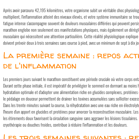
Après avoir parcouru 42,195 kilomètres, votre organisme subit un véritable choc physiolog
multiplient, l'inflammation atteint des niveaux élevés, et votre système immunitaire se tro
fatigue intense s'accompagne souvent de douleurs musculaires différées qui peuvent persis
marathon englobe non seulement ces manifestations physiques, mais également un dérègl
musculaire qui nécessitent une attention particulière. Cette réalité physiologique expliqu
doivent prévoir deux à trois semaines sans course à pied, avec un minimum de sept à dix jou
La première semaine : repos acti
de l'inflammation
Les premiers jours suivant le marathon constituent une période cruciale où votre corps en
Durant cette phase initiale, il est impératif de privilégier le sommeil en dormant au moins 
hydratation optimale et d'adopter une alimentation riche en glucides complexes, protéines 
le pédalage en douceur permettent de drainer les toxines accumulées sans solliciter exc
Dans les trente minutes suivant la course, la réhydratation avec une eau riche en électrolyte
l'heure d'un apport en glucides et protéines pour amorcer la reconstruction musculaire. Le
les étirements doux favorisent la circulation sanguine sans aggraver les lésions tissulaires. L
cryothérapie ou douches froides, contribue à réduire l'inflammation et les douleurs.
Les trois semaines suivantes : r