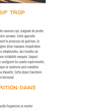
sif trop
les coureurs qui, craignant de perdre
mière semaine. Cette approche
ment le processus de guérison. Le
signes d'une mauvaise récupération
es inhabituelles, des troubles du
ne irritabilité marquée. L'aspect
e soulignent les coachs expérimentés.
plique ce syndrome post-marathon
u d'anxiété. Cette phase transitoire
re hormonal.
rition dans
quelle l'organisme se montre