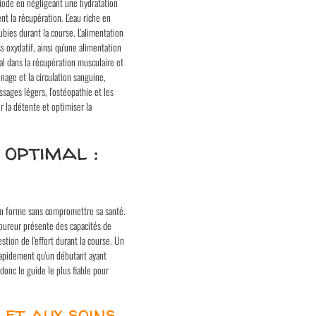
riode en négligeant une hydratation
t la récupération. L'eau riche en
ies durant la course. L'alimentation
s oxydatif, ainsi qu'une alimentation
al dans la récupération musculaire et
nage et la circulation sanguine,
sages légers, l'ostéopathie et les
 la détente et optimiser la
optimal :
 en forme sans compromettre sa santé.
coureur présente des capacités de
tion de l'effort durant la course. Un
apidement qu'un débutant ayant
onc le guide le plus fiable pour
 et aux soins