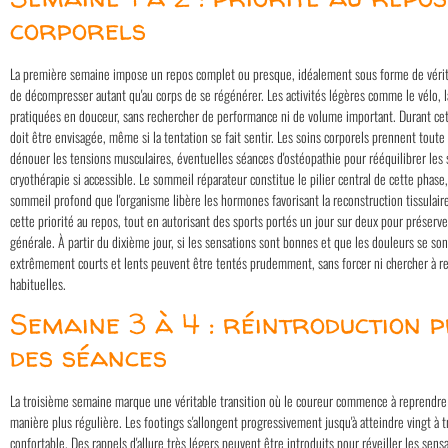
corporels
La première semaine impose un repos complet ou presque, idéalement sous forme de vérit
de décompresser autant qu'au corps de se régénérer. Les activités légères comme le vélo, l
pratiquées en douceur, sans rechercher de performance ni de volume important. Durant cet
doit être envisagée, même si la tentation se fait sentir. Les soins corporels prennent tout
dénouer les tensions musculaires, éventuelles séances d'ostéopathie pour rééquilibrer les st
cryothérapie si accessible. Le sommeil réparateur constitue le pilier central de cette phase,
sommeil profond que l'organisme libère les hormones favorisant la reconstruction tissulai
cette priorité au repos, tout en autorisant des sports portés un jour sur deux pour préser
générale. À partir du dixième jour, si les sensations sont bonnes et que les douleurs se s
extrêmement courts et lents peuvent être tentés prudemment, sans forcer ni chercher à r
habituelles.
Semaine 3 à 4 : réintroduction 
des séances
La troisième semaine marque une véritable transition où le coureur commence à reprendre c
manière plus régulière. Les footings s'allongent progressivement jusqu'à atteindre vingt à
confortable. Des rappels d'allure très légers peuvent être introduits pour réveiller les sens