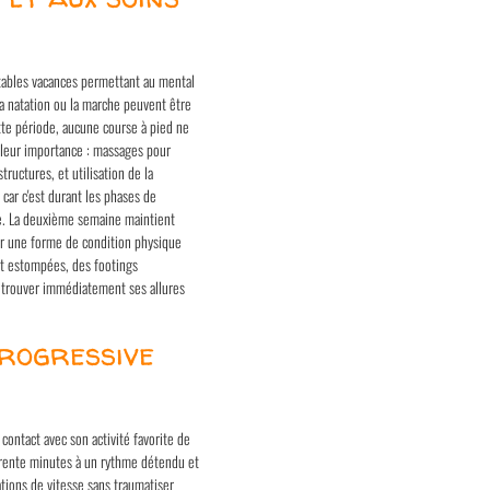
ables vacances permettant au mental
a natation ou la marche peuvent être
te période, aucune course à pied ne
e leur importance : massages pour
ructures, et utilisation de la
 car c'est durant les phases de
re. La deuxième semaine maintient
ver une forme de condition physique
ont estompées, des footings
etrouver immédiatement ses allures
progressive
ontact avec son activité favorite de
 trente minutes à un rythme détendu et
ations de vitesse sans traumatiser